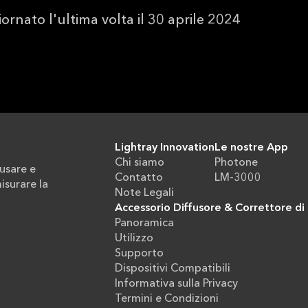
nato l'ultima volta il 30 aprile 2024
Lightray Innovation
Le nostre App
Chi siamo
Photone
usare e
Contatto
LM-3000
isurare la
Note Legali
Accessorio Diffusore & Correttore d
Panoramica
Utilizzo
Supporto
Dispositivi Compatibili
Informativa sulla Privacy
Termini e Condizioni