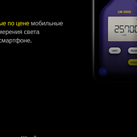
ые по цене
мобильные
мерения света
смартфоне.