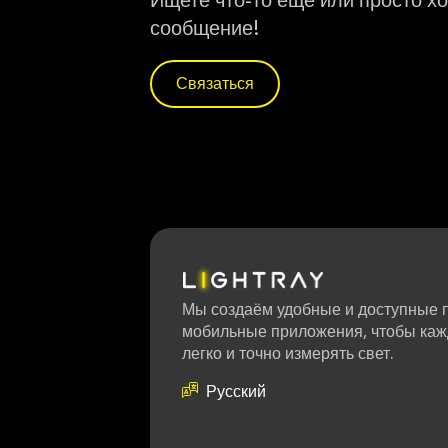
Ищете что-то ещё или просто х
сообщение!
Связаться
Мы создаём удобные и доступные 
мобильные приложения, чтобы каж
легко и точно измерять свет.