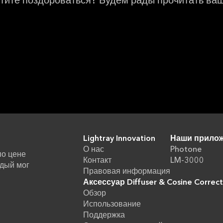
отите поздороваться? Будем рады прочитать ва
Lightray Innovation
Наши прило
О нас
Photone
по цене
Контакт
LM-3000
дый мог
Правовая информация
Аксессуар Diffuser & Cosine Correc
Обзор
Использование
Поддержка