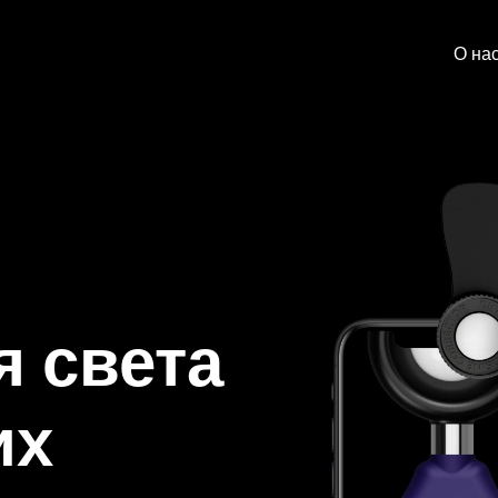
О на
я света
их